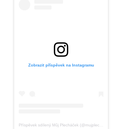
Zobrazit příspěvek na Instagramu
Příspěvek sdílený Můj Plecháček (@mujplechacek)