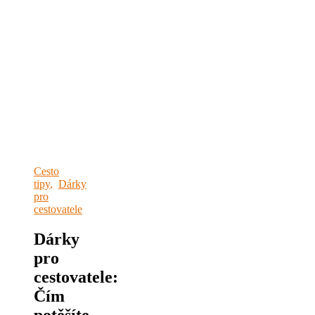
Cesto
tipy
,
Dárky
pro
cestovatele
Dárky
pro
cestovatele:
Čím
potěšíte