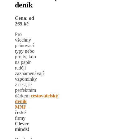
deník
Cena: od
265 kč
Pro
všechny
plánovací
typy nebo
pro ty, kdo
na papír
raději
zaznamenávají
vzpomínky
z cest, je
perfektním
dárkem
cestovatelský
deník
MNF
české
firmy
Clever
minds!