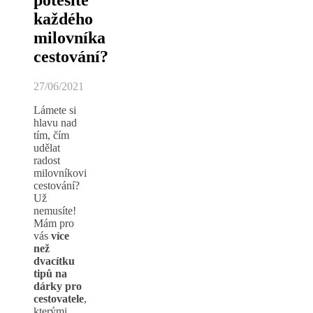
každého
milovníka
cestování?
27/06/2021
Lámete si
hlavu nad
tím, čím
udělat
radost
milovníkovi
cestování?
Už
nemusíte!
Mám pro
vás
více
než
dvacítku
tipů na
dárky pro
cestovatele
,
kterými