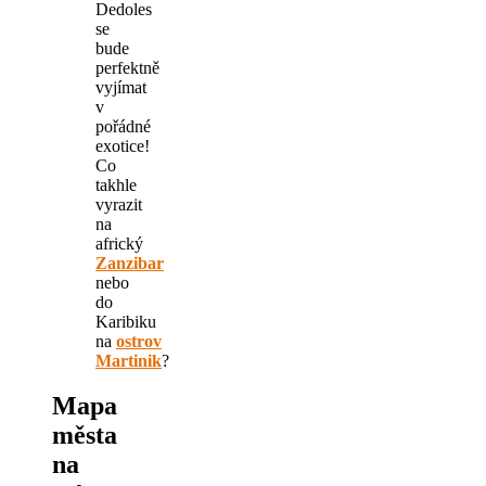
Dedoles
se
bude
perfektně
vyjímat
v
pořádné
exotice!
Co
takhle
vyrazit
na
africký
Zanzibar
nebo
do
Karibiku
na
ostrov
Martinik
?
Mapa
města
na