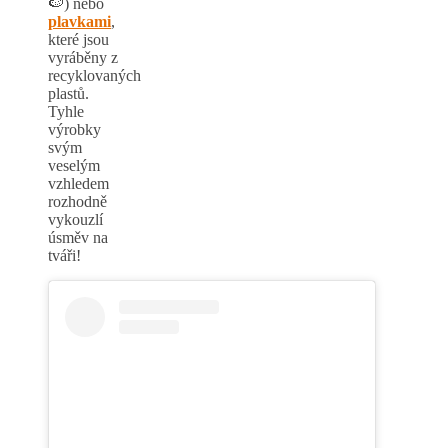
🍉) nebo
plavkami
,
které jsou
vyráběny z
recyklovaných
plastů.
Tyhle
výrobky
svým
veselým
vzhledem
rozhodně
vykouzlí
úsměv na
tváři!