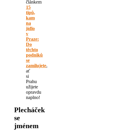
článkem
15
tipů,
kam
na
jídlo
v
Praze:
Do
těchto
podniků
se
zamilujete
,
ať
si
Prahu
užijete
opravdu
naplno!
Plecháček
se
jménem