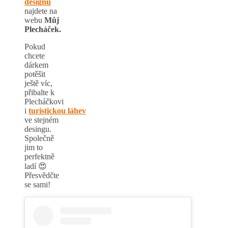
designů
najdete na
webu
Můj
Plecháček.
Pokud
chcete
dárkem
potěšit
ještě víc,
přibalte k
Plecháčkovi
i
turistickou láhev
ve stejném
desingu.
Společně
jim to
perfektně
ladí 😍
Přesvědčte
se sami!