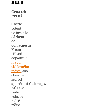
míru
Cena od:
399 Kč
Chcete
potěšit
cestovatele
dárkem
do
domácnosti
?
V tom
případě
doporučuji
mapu
oblíbeného
města
jako
obraz na
zeď od
společnosti
Galamaps.
Ať už se
bude
jednat o
rodné
město,