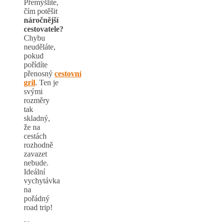
Přemýšlíte,
čím potěšit
náročnější
cestovatele
?
Chybu
neuděláte,
pokud
pořídíte
přenosný
cestovní
gril
. Ten je
svými
rozměry
tak
skladný,
že na
cestách
rozhodně
zavazet
nebude.
Ideální
vychytávka
na
pořádný
road trip!