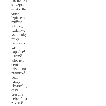
Do deníku
se vejdou
až 4 velké
cesty
–
lepit sem
můžete
letenky,
jízdenky,
vstupenky,
fotky..
prostě co
vás
napadne!
Kromě
toho je v
deníku
místo i na
praktické
věci –
názvy
ubytování,
časy
přesunů
nebo třeba
závěrečnou