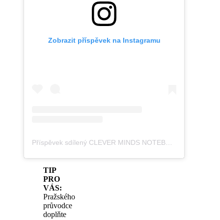
Zobrazit příspěvek na Instagramu
Příspěvek sdílený CLEVER MINDS NOTEBOOOK (@clevermindseu)
TIP
PRO
VÁS:
Pražského
průvodce
doplňte