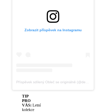
Zobrazit příspěvek na Instagramu
Příspěvek sdílený Obleč se originálně (@dedolescz)
TIP
PRO
VÁS:
Letní
kolekce