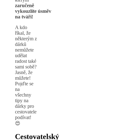
zaručeně
vykouzlíte úsměv
na tváři!
A kdo
říkal, že
některým z
dárků
nemůžete
udělat
radost také
sami sobě?
Jasně, že
můžete!
Pojďte se
na
všechny
tipy na
dárky pro
cestovatele
podívat!
😍
Cestovatelský