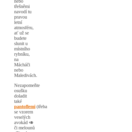
nebo
třešněmi
navodí tu
pravou
letní
atmosféru,
ať už se
budete
slunit u
místního
rybníku,
na
Mácháči
nebo
Maledivách.
Nezapomeňte
osušku
doladit
také
pantoflemi
(třeba
se vzorem
veselých
avokád 🥑
či melounů