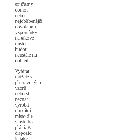
současný
domov
nebo
nejoblíbenější
dovolenou,
vzpomínky
na takové
místo
budou
neustále na
dohled.
Vybírat
můžete z
připravených
vzorů,
nebo si
nechat
vyrobit
unikátní
místo dle
vlastního
přání. K
dispozici
je také