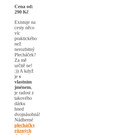
Cena od:
290 Kč
Existuje na
cesty něco
víc
praktického
než
nerozbitný
Plecháček?
Za mě
určitě ne!
:)) A když
je
s
vlastním
jménem
,
je radost z
takového
dárku
hned
dvojnásobná!
Nádherné
plecháčky
různých