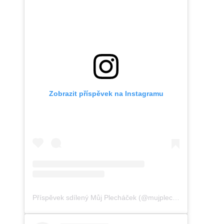
Zobrazit příspěvek na Instagramu
Příspěvek sdílený Můj Plecháček (@mujplechacek)