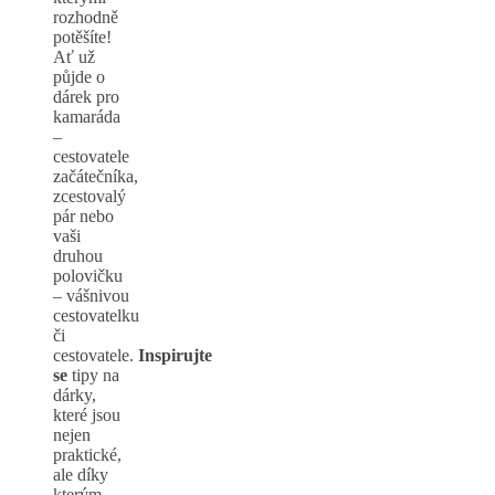
rozhodně
potěšíte!
Ať už
půjde o
dárek pro
kamaráda
–
cestovatele
začátečníka,
zcestovalý
pár nebo
vaši
druhou
polovičku
– vášnivou
cestovatelku
či
cestovatele.
Inspirujte
se
tipy na
dárky,
které jsou
nejen
praktické,
ale díky
kterým