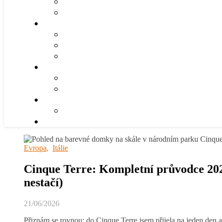
Evropa
,
Itálie
Cinque Terre: Kompletní průvodce 2026 
nestačí)
21/06/2026
Přiznám se rovnou: do Cinque Terre jsem přijela na jeden den 