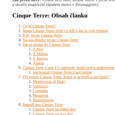
a skončit magickým západem slunce v Riomaggiore)
.
Cinque Terre: Obsah článku
Co je Cinque Terre?
Mapa Cinque Terre: Kde co leží a jak to celé funguje
Kdy jet do Cinque Terre
Na jak dlouho jet do Cinque Terre
Jak se dostat do Cinque Terre
Z Pisy
Z Milána
Z Janova
Autem
Cinque Terre Card: Co zahrnuje, kolik stojí a potřebujete 
Jak koupit Cinque Terre Card online
Pět vesnic Cinque Terre: Která je nejlepší a pro koho?
Monterosso al Mare
Vernazza
Corniglia
Manarola
Riomaggiore
Itinerář pro Cinque Terre
Cinque Terre na jeden den
Cinque Terre na dva dny