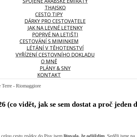
SPOJENÉ ARABSKÉ EMIRÁTY
THAJSKO
CESTO TIPY
DÁRKY PRO CESTOVATELE
JAK NA LEVNÉ LETENKY
POPRVÉ NA LETIŠTI
CESTOVÁNÍ S MIMINKEM
LÉTÁNÍ V TĚHOTENSTVÍ
VYŘÍZENÍ CESTOVNÍHO DOKLADU
O MNĚ
PLÁNY & SNY
KONTAKT
(co vidět, jak se sem dostat a proč jeden 
a celou cestu zpátky do Pisy jsem
litovala, že odjíždím
. Seděli jsme na