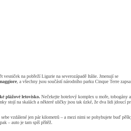
ět vesniček na pobřeží Ligurie na severozápadě Itálie. Jmenují se
maggiore
, a všechny jsou součástí národního parku Cinque Terre zaps
ké plážové letovisko.
Nečekejte hotelový komplex u moře, tobogány a
ky stojí na skalách a některé uličky jsou tak úzké, že dva lidi jdoucí pr
 sebe vzdálené jen pár kilometrů – a mezi nimi se pohybujete buď pěšk
ak – auto je tam spíš přítěž.