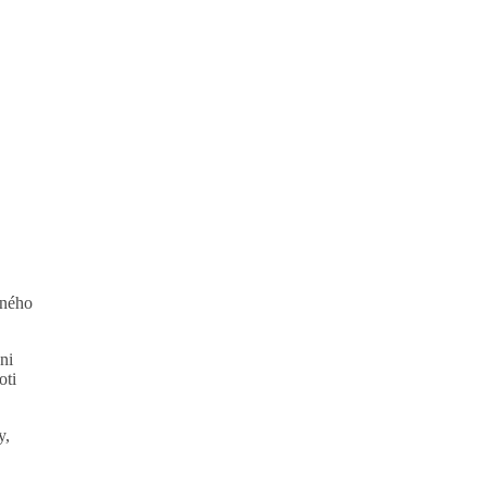
aného
ni
oti
y,