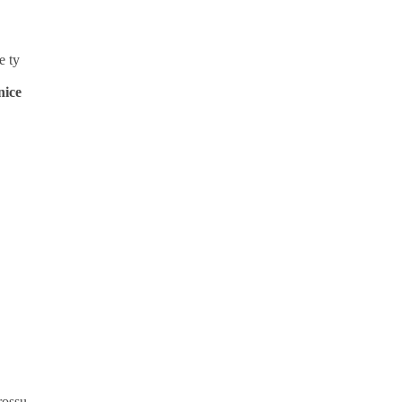
e ty
nice
rossu