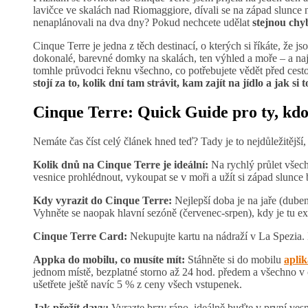
lavičce ve skalách nad Riomaggiore, dívali se na západ slunce 
nenaplánovali na dva dny? Pokud nechcete udělat
stejnou chyb
Cinque Terre je jedna z těch destinací, o kterých si říkáte, že js
dokonalé, barevné domky na skalách, ten výhled a moře – a naj
tomhle průvodci řeknu všechno, co potřebujete vědět před cest
stojí za to, kolik dní tam strávit, kam zajít na jídlo a jak si
Cinque Terre: Quick Guide pro ty, kdo 
Nemáte čas číst celý článek hned teď? Tady je to nejdůležitější
Kolik dnů na Cinque Terre je ideální:
Na rychlý průlet všech
vesnice prohlédnout, vykoupat se v moři a užít si západ slunce
Kdy vyrazit do Cinque Terre:
Nejlepší doba je na jaře (duben
Vyhněte se naopak hlavní sezóně (červenec-srpen), kdy je tu ex
Cinque Terre Card:
Nekupujte kartu na nádraží v La Spezia.
Appka do mobilu, co musíte mít:
Stáhněte si do mobilu
apli
jednom místě, bezplatné storno až 24 hod. předem a všechno v č
ušetřete ještě navíc 5 % z ceny všech vstupenek.
Jak přežít davy:
Vyrazte brzy ráno, ideálně buďte v první ves