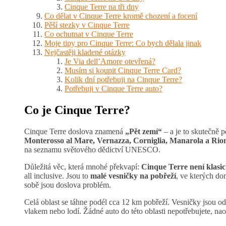
Cinque Terre na tři dny
Co dělat v Cinque Terre kromě chození a focení
Pěší stezky v Cinque Terre
Co ochutnat v Cinque Terre
Moje tipy pro Cinque Terre: Co bych dělala jinak
Nejčastěji kladené otázky
Je Via dell’Amore otevřená?
Musím si koupit Cinque Terre Card?
Kolik dní potřebuji na Cinque Terre?
Potřebuji v Cinque Terre auto?
Co je Cinque Terre?
Cinque Terre doslova znamená
„Pět zemí“
– a je to skutečně p
Monterosso al Mare, Vernazza, Corniglia, Manarola a Rio
na seznamu světového dědictví UNESCO.
Důležitá věc, která mnohé překvapí:
Cinque Terre není klasic
all inclusive. Jsou to
malé vesničky na pobřeží
, ve kterých dom
sobě jsou doslova problém.
Celá oblast se táhne podél cca 12 km pobřeží. Vesničky jsou od
vlakem nebo lodí. Žádné auto do této oblasti nepotřebujete, naop