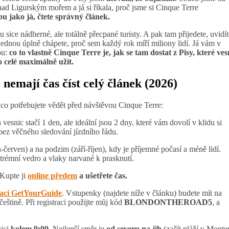
nad Ligurským mořem a já si říkala, proč jsme si Cinque Terre
u jako já, čtete správný článek.
ou sice nádherné, ale totálně přecpané turisty. A pak tam přijedete, uvidít
ednou úplně chápete, proč sem každý rok míří miliony lidí. Já vám v
ou:
co to vlastně Cinque Terre je, jak se tam dostat z Pisy, které ves
 to celé maximálně užít.
nemají čas číst celý článek (2026)
, co potřebujete vědět před návštěvou Cinque Terre:
 vesnic s
tačí 1 den, ale ideální jsou 2 dny, které vám dovolí
v klidu si
 bez věčného sledování jízdního řádu
.
-červen) a na podzim (září-říjen), kdy je příjemné počasí a méně lidí.
trémní vedro a vlaky narvané k prasknutí.
 Kupte ji
online předem
a ušetřete čas.
kaci GetYourGuide
. Vstupenky (najdete níže v článku) budete mít na
eštině. Při registraci použijte můj kód
BLONDONTHEROAD5
, a
nici
kolem 9:00
. Nejlepší směr je
od severu na jih
(začít pláží v Monte