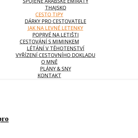
SPOJENÉ ARABSKÉ EMIRÁTY
THAJSKO
CESTO TIPY
DÁRKY PRO CESTOVATELE
JAK NA LEVNÉ LETENKY
POPRVÉ NA LETIŠTI
CESTOVÁNÍ S MIMINKEM
LÉTÁNÍ V TĚHOTENSTVÍ
VYŘÍZENÍ CESTOVNÍHO DOKLADU
O MNĚ
PLÁNY & SNY
KONTAKT
pro