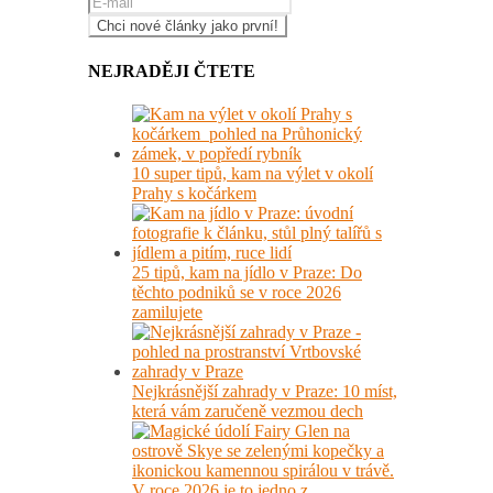
NEJRADĚJI ČTETE
10 super tipů, kam na výlet v okolí
Prahy s kočárkem
25 tipů, kam na jídlo v Praze: Do
těchto podniků se v roce 2026
zamilujete
Nejkrásnější zahrady v Praze: 10 míst,
která vám zaručeně vezmou dech