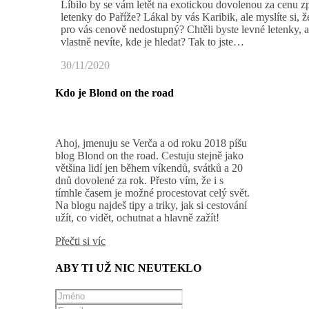
Líbilo by se vám letět na exotickou dovolenou za cenu z
letenky do Paříže? Lákal by vás Karibik, ale myslíte si, ž
pro vás cenově nedostupný? Chtěli byste levné letenky, a
vlastně nevíte, kde je hledat? Tak to jste…
30/11/2020
Kdo je Blond on the road
Ahoj, jmenuju se Verča a od roku 2018 píšu
blog Blond on the road. Cestuju stejně jako
většina lidí jen během víkendů, svátků a 20
dnů dovolené za rok. Přesto vím, že i s
tímhle časem je možné procestovat celý svět.
Na blogu najdeš tipy a triky, jak si cestování
užít, co vidět, ochutnat a hlavně zažít!
Přečti si víc
ABY TI UŽ NIC NEUTEKLO