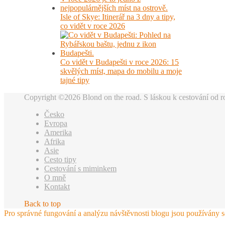
Isle of Skye: Itinerář na 3 dny a tipy,
co vidět v roce 2026
Co vidět v Budapešti v roce 2026: 15
skvělých míst, mapa do mobilu a moje
tajné tipy
Copyright ©2026 Blond on the road. S láskou k cestování od 
Česko
Evropa
Amerika
Afrika
Asie
Cesto tipy
Cestování s miminkem
O mně
Kontakt
Back to top
Pro správné fungování a analýzu návštěvnosti blogu jsou používány 