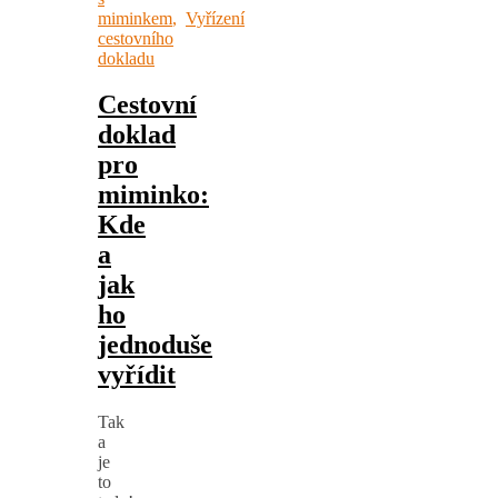
miminkem
,
Vyřízení
cestovního
dokladu
Cestovní
doklad
pro
miminko:
Kde
a
jak
ho
jednoduše
vyřídit
Tak
a
je
to