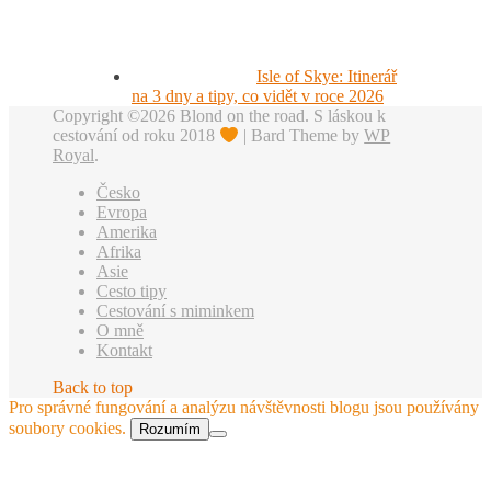
Isle of Skye: Itinerář
na 3 dny a tipy, co vidět v roce 2026
Copyright ©2026 Blond on the road. S láskou k
cestování od roku 2018
|
Bard Theme by
WP
Royal
.
Česko
Evropa
Amerika
Afrika
Asie
Cesto tipy
Cestování s miminkem
O mně
Kontakt
Back to top
Pro správné fungování a analýzu návštěvnosti blogu jsou používány
soubory cookies.
Rozumím