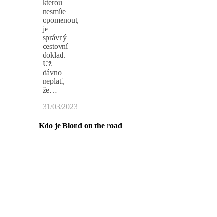
kterou
nesmíte
opomenout,
je
správný
cestovní
doklad.
Už
dávno
neplatí,
že…
31/03/2023
Kdo je Blond on the road