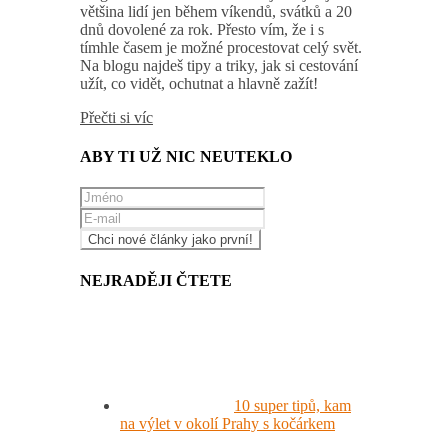
většina lidí jen během víkendů, svátků a 20
dnů dovolené za rok. Přesto vím, že i s
tímhle časem je možné procestovat celý svět.
Na blogu najdeš tipy a triky, jak si cestování
užít, co vidět, ochutnat a hlavně zažít!
Přečti si víc
ABY TI UŽ NIC NEUTEKLO
NEJRADĚJI ČTETE
10 super tipů, kam
na výlet v okolí Prahy s kočárkem