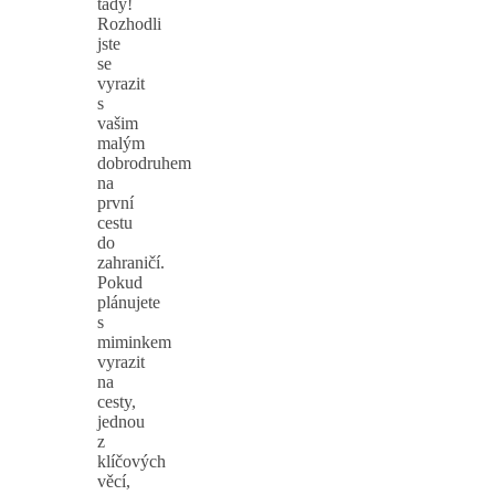
tady!
Rozhodli
jste
se
vyrazit
s
vašim
malým
dobrodruhem
na
první
cestu
do
zahraničí.
Pokud
plánujete
s
miminkem
vyrazit
na
cesty,
jednou
z
klíčových
věcí,