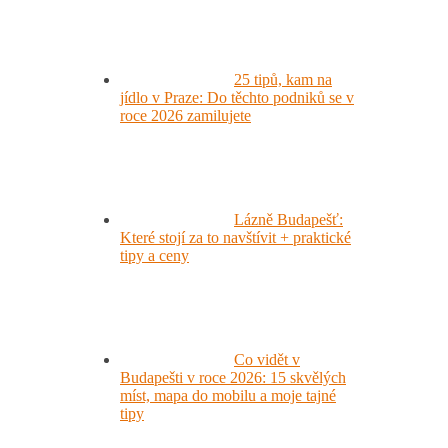
25 tipů, kam na
jídlo v Praze: Do těchto podniků se v
roce 2026 zamilujete
Lázně Budapešť:
Které stojí za to navštívit + praktické
tipy a ceny
Co vidět v
Budapešti v roce 2026: 15 skvělých
míst, mapa do mobilu a moje tajné
tipy