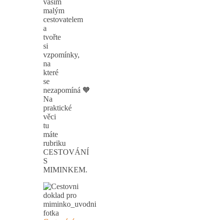
vaším
malým
cestovatelem
a
tvořte
si
vzpomínky,
na
které
se
nezapomíná 🧡
Na
praktické
věci
tu
máte
rubriku
CESTOVÁNÍ
S
MIMINKEM.