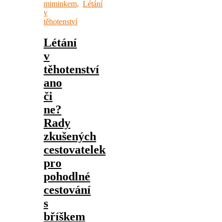
miminkem
,
Létání
v
těhotenství
Létání
v
těhotenství
ano
či
ne?
Rady
zkušených
cestovatelek
pro
pohodlné
cestování
s
bříškem