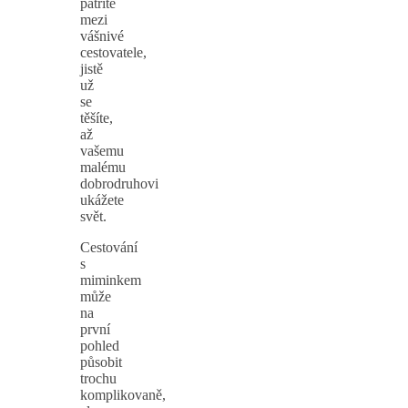
patříte
mezi
vášnivé
cestovatele,
jistě
už
se
těšíte,
až
vašemu
malému
dobrodruhovi
ukážete
svět.
Cestování
s
miminkem
může
na
první
pohled
působit
trochu
komplikovaně,