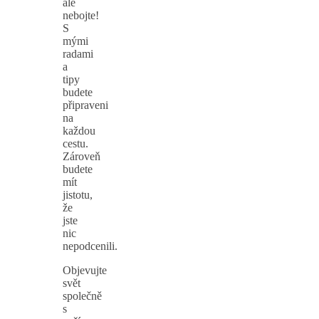
ale
nebojte!
S
mými
radami
a
tipy
budete
připraveni
na
každou
cestu.
Zároveň
budete
mít
jistotu,
že
jste
nic
nepodcenili.
Objevujte
svět
společně
s