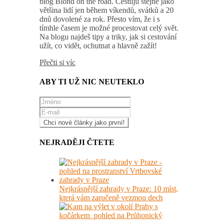
blog Blond on the road. Cestuju stejně jako
většina lidí jen během víkendů, svátků a 20
dnů dovolené za rok. Přesto vím, že i s
tímhle časem je možné procestovat celý svět.
Na blogu najdeš tipy a triky, jak si cestování
užít, co vidět, ochutnat a hlavně zažít!
Přečti si víc
ABY TI UŽ NIC NEUTEKLO
NEJRADĚJI ČTETE
Nejkrásnější zahrady v Praze: 10 míst,
která vám zaručeně vezmou dech