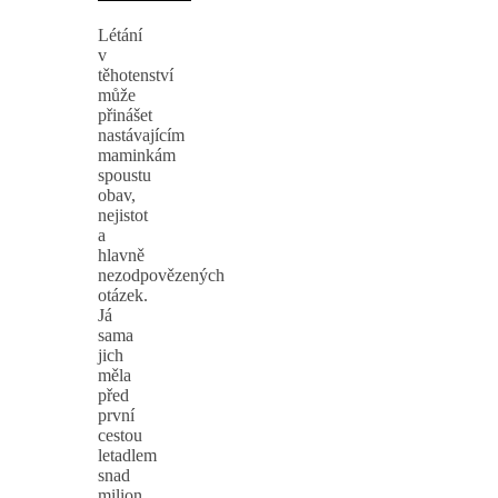
Létání
v
těhotenství
může
přinášet
nastávajícím
maminkám
spoustu
obav,
nejistot
a
hlavně
nezodpovězených
otázek.
Já
sama
jich
měla
před
první
cestou
letadlem
snad
milion.