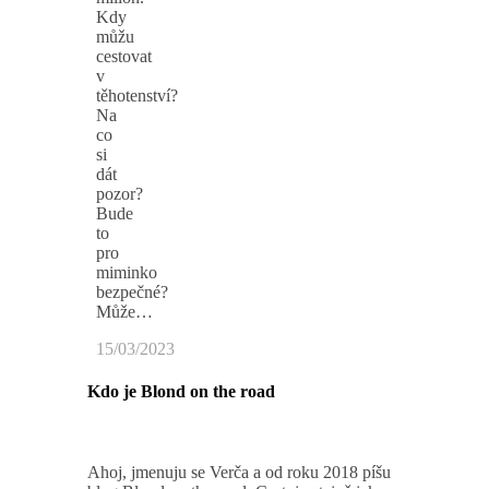
Kdy
můžu
cestovat
v
těhotenství?
Na
co
si
dát
pozor?
Bude
to
pro
miminko
bezpečné?
Může…
15/03/2023
Kdo je Blond on the road
Ahoj, jmenuju se Verča a od roku 2018 píšu