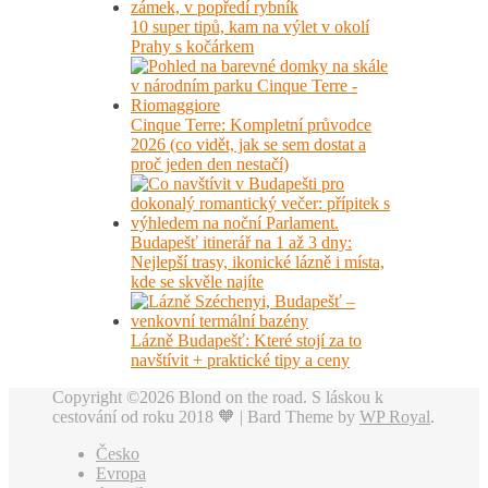
10 super tipů, kam na výlet v okolí
Prahy s kočárkem
Cinque Terre: Kompletní průvodce
2026 (co vidět, jak se sem dostat a
proč jeden den nestačí)
Budapešť itinerář na 1 až 3 dny:
Nejlepší trasy, ikonické lázně i místa,
kde se skvěle najíte
Lázně Budapešť: Které stojí za to
navštívit + praktické tipy a ceny
Copyright ©2026 Blond on the road. S láskou k
cestování od roku 2018 🧡 |
Bard Theme by
WP Royal
.
Česko
Evropa