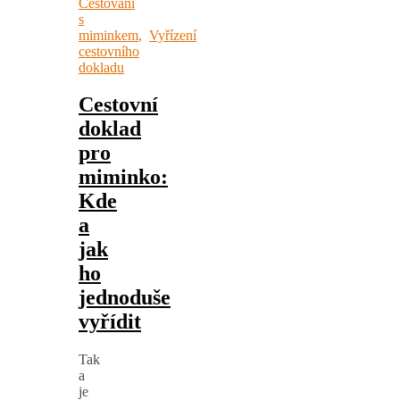
Cestování
s
miminkem
,
Vyřízení
cestovního
dokladu
Cestovní
doklad
pro
miminko:
Kde
a
jak
ho
jednoduše
vyřídit
Tak
a
je