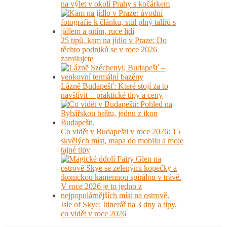
na výlet v okolí Prahy s kočárkem
25 tipů, kam na jídlo v Praze: Do
těchto podniků se v roce 2026
zamilujete
Lázně Budapešť: Které stojí za to
navštívit + praktické tipy a ceny
Co vidět v Budapešti v roce 2026: 15
skvělých míst, mapa do mobilu a moje
tajné tipy
Isle of Skye: Itinerář na 3 dny a tipy,
co vidět v roce 2026