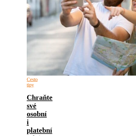
Cesto
tipy
Chraňte
své
osobní
i
platební