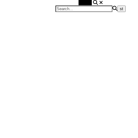
Search
Blond on the road
Travel Blog