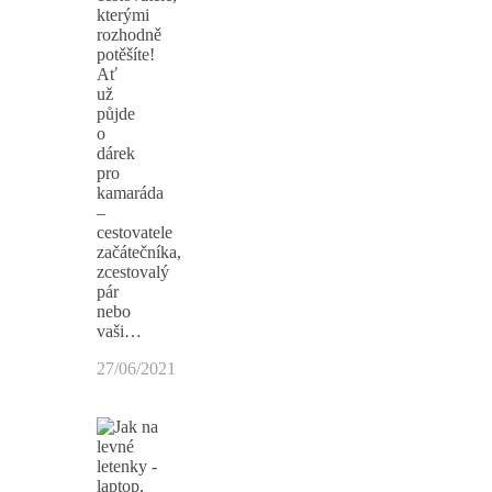
kterými
rozhodně
potěšíte!
Ať
už
půjde
o
dárek
pro
kamaráda
–
cestovatele
začátečníka,
zcestovalý
pár
nebo
vaši…
27/06/2021