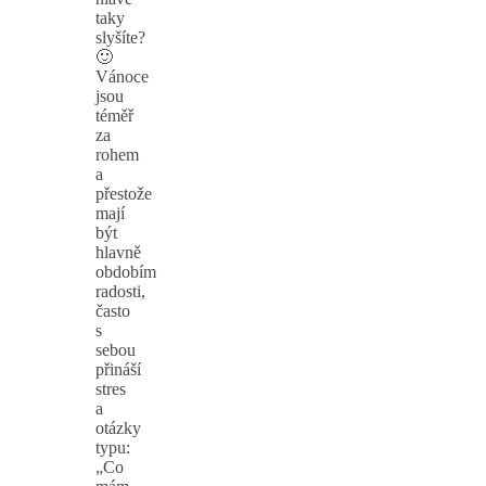
taky
slyšíte?
🙂
Vánoce
jsou
téměř
za
rohem
a
přestože
mají
být
hlavně
obdobím
radosti,
často
s
sebou
přináší
stres
a
otázky
typu:
„Co