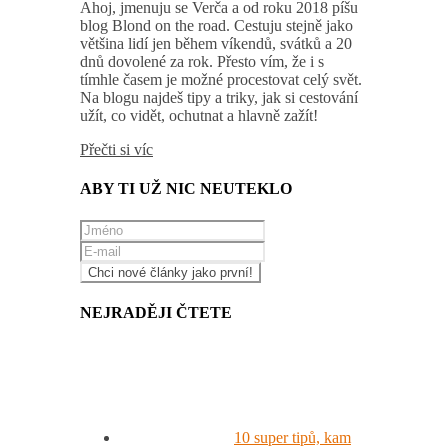
Ahoj, jmenuju se Verča a od roku 2018 píšu
blog Blond on the road. Cestuju stejně jako
většina lidí jen během víkendů, svátků a 20
dnů dovolené za rok. Přesto vím, že i s
tímhle časem je možné procestovat celý svět.
Na blogu najdeš tipy a triky, jak si cestování
užít, co vidět, ochutnat a hlavně zažít!
Přečti si víc
ABY TI UŽ NIC NEUTEKLO
NEJRADĚJI ČTETE
10 super tipů, kam