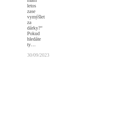
mám
letos
zase
vymýšlet
za
dárky?“
Pokud
hledáte
ty…
30/09/2023