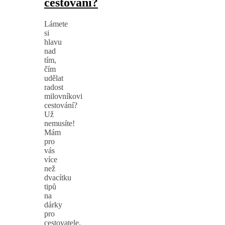
cestování?
Lámete
si
hlavu
nad
tím,
čím
udělat
radost
milovníkovi
cestování?
Už
nemusíte!
Mám
pro
vás
více
než
dvacítku
tipů
na
dárky
pro
cestovatele,