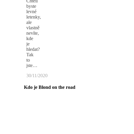
Chtěli
byste
levné
letenky,
ale
vlastně
nevíte,
kde
je
hledat?
Tak
to
jste…
30/11/2020
Kdo je Blond on the road