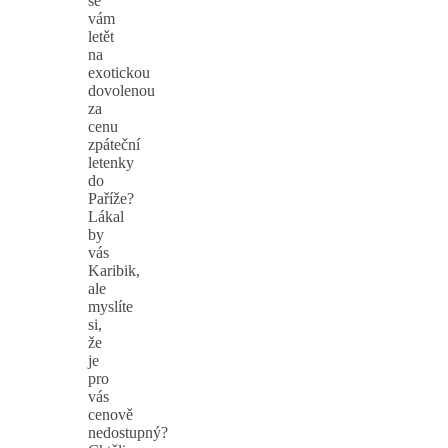
se
vám
letět
na
exotickou
dovolenou
za
cenu
zpáteční
letenky
do
Paříže?
Lákal
by
vás
Karibik,
ale
myslíte
si,
že
je
pro
vás
cenově
nedostupný?