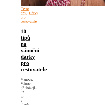
Cesto
tipy
,
Dárky
pro
cestovatele
10
tipů
na
vánoční
dárky
pro
cestovatele
Vánoce,
Vánoce
přicházejí..
už
to
v
hlavě