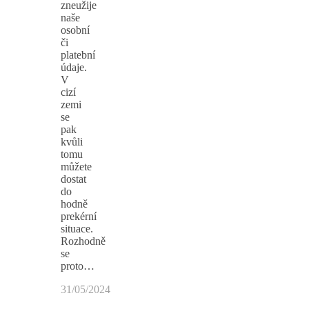
zneužije
naše
osobní
či
platební
údaje.
V
cizí
zemi
se
pak
kvůli
tomu
můžete
dostat
do
hodně
prekérní
situace.
Rozhodně
se
proto…
31/05/2024