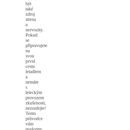
být
také
zdroj
stresu
a
nervozity.
Pokud
se
připravujete
na
svou
první
cestu
letadlem
a
nemáte
s
leteckým
provozem
zkušenosti,
nezoufejte!
Tento
průvodce
vám
poskytne