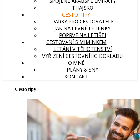
SPOJENÉ ARABSKÉ EMIRÁTY
THAJSKO
CESTO TIPY
DÁRKY PRO CESTOVATELE
JAK NA LEVNÉ LETENKY
POPRVÉ NA LETIŠTI
CESTOVÁNÍ S MIMINKEM
LÉTÁNÍ V TĚHOTENSTVÍ
VYŘÍZENÍ CESTOVNÍHO DOKLADU
O MNĚ
PLÁNY & SNY
KONTAKT
Cesto tipy