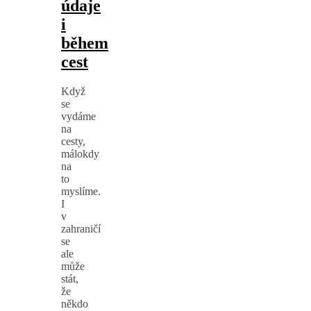
údaje
i
během
cest
Když
se
vydáme
na
cesty,
málokdy
na
to
myslíme.
I
v
zahraničí
se
ale
může
stát,
že
někdo