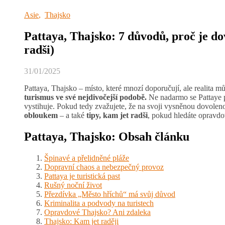
Asie
,
Thajsko
Pattaya, Thajsko: 7 důvodů, proč je do
radši)
31/01/2025
Pattaya, Thajsko – místo, které mnozí doporučují, ale realita mů
turismus ve své nejdivočejší podobě.
Ne nadarmo se Pattaye př
vystihuje. Pokud tedy zvažujete, že na svoji vysněnou dovole
obloukem
– a také
tipy, kam jet radši
, pokud hledáte opravdov
Pattaya, Thajsko: Obsah článku
Špinavé a přelidněné pláže
Dopravní chaos a nebezpečný provoz
Pattaya je turistická past
Rušný noční život
Přezdívka „Město hříchů“ má svůj důvod
Kriminalita a podvody na turistech
Opravdové Thajsko? Ani zdaleka
Thajsko: Kam jet raději