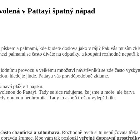
volená v Pattayi špatný nápad
m pískem a palmami, kde budete doslova jako v ráji? Pak vás musím zkl
 mezi palmami se často díváte na odpadky, a koupání rozhodně nepatří k
mu lodnímu provozu a velkému množství návštěvníků se zde často vyskyt
odou, hledejte jinde. Pattaya vás pravděpodobně zklame.
lenou do Pattayi. Tady se sice radujeme, že jsme u moře, ale barva
edy opravdu neohromila. Tady to aspoň trošku vylepšil filtr.
 často chaotická a zdlouhavá.
Rozhodně bych si tu nepůjčovala třeba
tu opravdu šrumec, lépe vám tak poslouží
veřejné dopravní prostředky