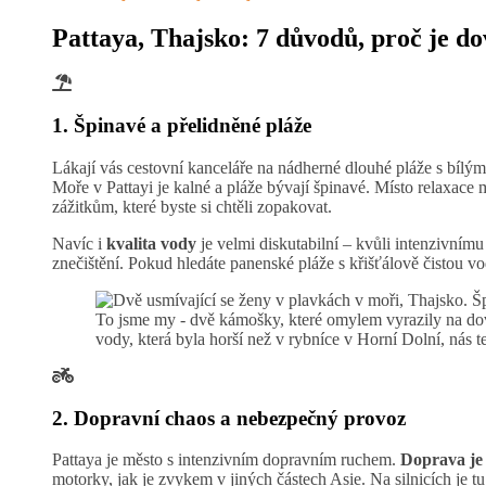
Pattaya, Thajsko: 7 důvodů, proč je do
1. Špinavé a přelidněné pláže
Lákají vás cestovní kanceláře na nádherné dlouhé pláže s bílý
Moře v Pattayi je kalné a pláže bývají špinavé. Místo relaxace
zážitkům, které byste si chtěli zopakovat.
Navíc i
kvalita vody
je velmi diskutabilní – kvůli intenzivní
znečištění. Pokud hledáte panenské pláže s křišťálově čistou v
To jsme my - dvě kámošky, které omylem vyrazily na dovo
vody, která byla horší než v rybníce v Horní Dolní, nás t
2. Dopravní chaos a nebezpečný provoz
Pattaya je město s intenzivním dopravním ruchem.
D
oprava je
motorky, jak je zvykem v jiných částech Asie. Na silnicích je 