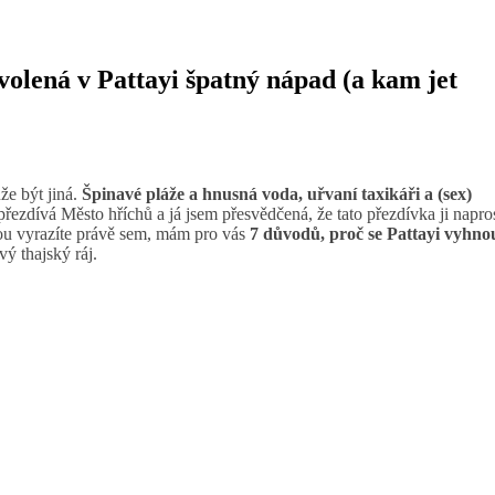
volená v Pattayi špatný nápad (a kam jet
že být jiná.
Špinavé pláže a hnusná voda, uřvaní taxikáři a (sex)
ezdívá Město hříchů a já jsem přesvědčená, že tato přezdívka ji napro
nou vyrazíte právě sem, mám pro vás
7 důvodů, proč se Pattayi vyhno
ý thajský ráj.