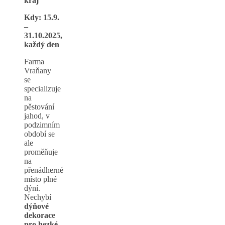
kraj
Kdy: 15.9.
–
31.10.2025,
každý den
Farma
Vraňany
se
specializuje
na
pěstování
jahod, v
podzimním
období se
ale
proměňuje
na
přenádherné
místo plné
dýní.
Nechybí
dýňové
dekorace
pro hezké