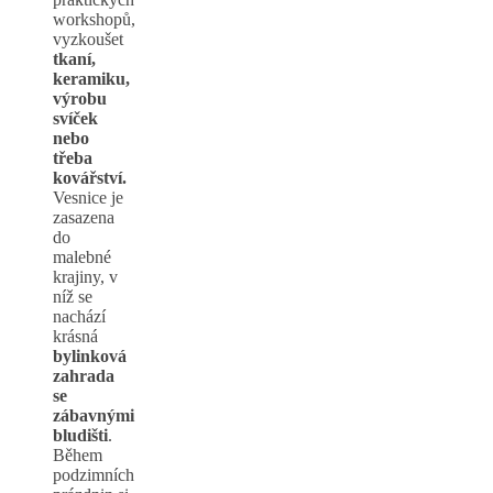
workshopů,
vyzkoušet
tkaní,
keramiku,
výrobu
svíček
nebo
třeba
kovářství.
Vesnice je
zasazena
do
malebné
krajiny, v
níž se
nachází
krásná
bylinková
zahrada
se
zábavnými
bludišti
.
Během
podzimních