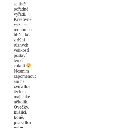
se jistě
pořádně
vyřádí.
Kreativně
vyžít se
mohou na
hřišti, kde
z dýní
různých
velikostí
postaví
téměř
cokoli
Nesmím
zapomenout
ani na
zvířátka
–
těch tu
mají také
několik.
Ovečky,
králíci,
koně,
prasátka
nebo