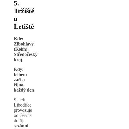
5.
Tržiště
u
Letiště
Kde:
Zibohlavy
(Kolín),
Středočeský
kraj
Kdy:
během
září a
října,
každý den
Statek
Libodřice
provozuje
od června
do října
sezónní