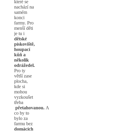
které se
nachází na
samém
konci
farmy. Pro
menší děti
je tu i
dětské
pískoviště,
houpací
kůň a
několik
odrážedel.
Pro ty
větší zase
plocha,
kde si
mohou
vyzkoušet
třeba
přetahovanou.
A
co by to
bylo za
farmu bez
domácích