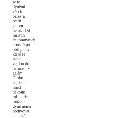
se to
dýněmi
všech
barev a
tvarů
jenom
hemží. Od
malých
dekorativních
kousků po
obří plody,
které se
sotva
vejdou do
náruče – v
celém
Česku
najdete
hned
několik
míst, kde
můžete
dýně nejen
obdivovat,
ale také