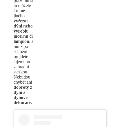
prázdnin si
tu můžete
kromě
jiného
vyřezat
dýni nebo
vyrobit
lucernu či
lampion
, s
nímž po
setmění
projdete
tajemnou
zahradní
stezkou.
Nebudou
chybět ani
dobroty z
dýní a
dýňové
dekorace.