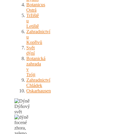
Botanicus
Ostrá
Tržiště
u
Letiště
Zahradnictví
u
Kopřivů
Svět
dýní
Botanická
zahrada
v
Tróji
Zahradnictví
Chládek
Oskarhausen