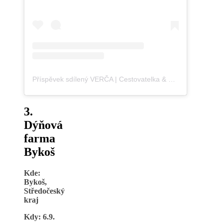
Příspěvek sdílený VERČA | Cestovatelka & Blogerka (@blondontheroad)
3.
Dýňová
farma
Bykoš
Kde:
Bykoš,
Středočeský
kraj
Kdy: 6.9.