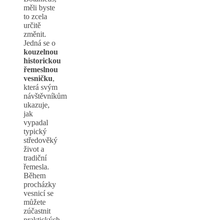
měli byste
to zcela
určitě
změnit.
Jedná se o
kouzelnou
historickou
řemeslnou
vesničku
,
která svým
návštěvníkům
ukazuje,
jak
vypadal
typický
středověký
život a
tradiční
řemesla.
Během
procházky
vesnicí se
můžete
zúčastnit
praktických