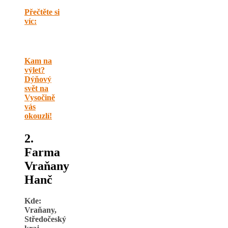
Přečtěte si
víc:
Kam na
výlet?
Dýňový
svět na
Vysočině
vás
okouzlí!
2.
Farma
Vraňany
Hanč
Kde:
Vraňany,
Středočeský