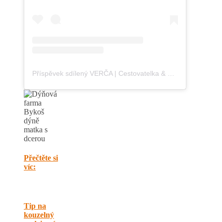
Příspěvek sdílený VERČA | Cestovatelka & Blogerka (@blondontheroad)
Přečtěte si
víc:
Tip na
kouzelný