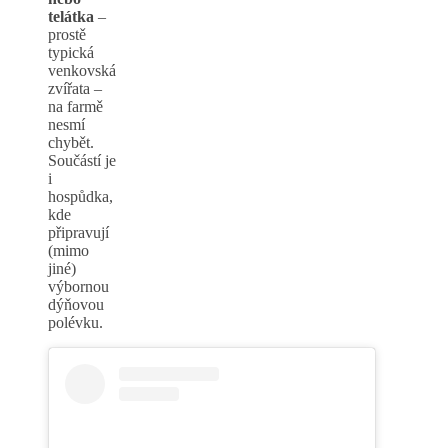
telátka
–
prostě
typická
venkovská
zvířata –
na farmě
nesmí
chybět.
Součástí je
i
hospůdka,
kde
připravují
(mimo
jiné)
výbornou
dýňovou
polévku.