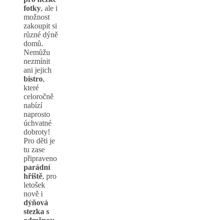
fotky
, ale i
možnost
zakoupit si
různé dýně
domů.
Nemůžu
nezmínit
ani jejich
bistro
,
které
celoročně
nabízí
naprosto
úchvatné
dobroty!
Pro děti je
tu zase
připraveno
parádní
hřiště
, pro
letošek
nově i
dýňová
stezka s