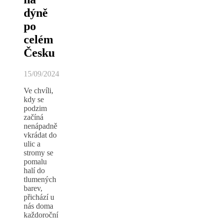
dýně
po
celém
Česku
15/09/2024
Ve chvíli,
kdy se
podzim
začíná
nenápadně
vkrádat do
ulic a
stromy se
pomalu
halí do
tlumených
barev,
přichází u
nás doma
každoroční