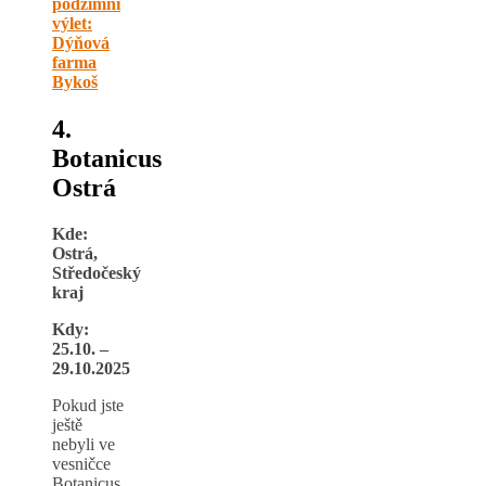
podzimní
výlet:
Dýňová
farma
Bykoš
4.
Botanicus
Ostrá
Kde:
Ostrá,
Středočeský
kraj
Kdy:
25.10. –
29.10.2025
Pokud jste
ještě
nebyli ve
vesničce
Botanicus,