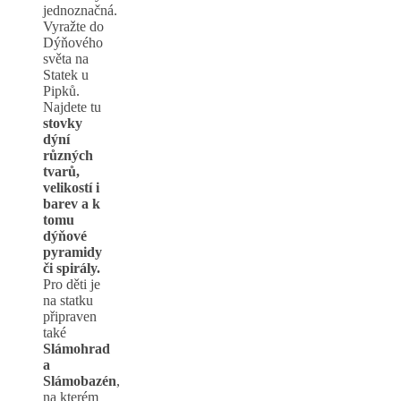
jednoznačná.
Vyražte do
Dýňového
světa na
Statek u
Pipků.
Najdete tu
stovky
dýní
různých
tvarů,
velikostí i
barev a k
tomu
dýňové
pyramidy
či spirály.
Pro děti je
na statku
připraven
také
Slámohrad
a
Slámobazén
,
na kterém