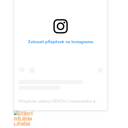
Zobrazit příspěvek na Instagramu
Příspěvek sdílený VERČA | Cestovatelka & Blogerka (@blondontheroad)