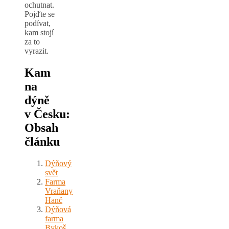
ochutnat.
Pojďte se
podívat,
kam stojí
za to
vyrazit.
Kam
na
dýně
v Česku
:
Obsah
článku
Dýňový
svět
Farma
Vraňany
Hanč
Dýňová
farma
Bykoš