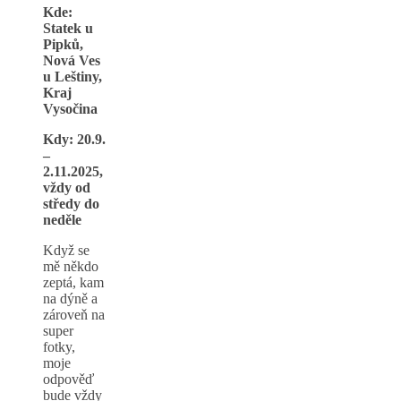
Kde:
Statek u
Pipků,
Nová Ves
u Leštiny,
Kraj
Vysočina
Kdy: 20.9.
–
2.11.2025,
vždy od
středy do
neděle
Když se
mě někdo
zeptá, kam
na dýně a
zároveň na
super
fotky,
moje
odpověď
bude vždy