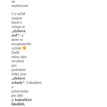
na
malebnosti.
Co určitě
zaujme
hned u
vstupu je
„dýňová
zeď“
, u
které se
nezapomeňte
vyfotit
Další
místo jako
stvořené
pro
podzimní
fotky jsou
„dýňové
schody“
. Lákadlem
a
pobavením
pro děti
je
kukuřičné
bludiště,