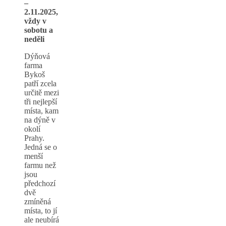
–
2.11.2025,
vždy v
sobotu a
neděli
Dýňová
farma
Bykoš
patří zcela
určitě mezi
tři nejlepší
místa, kam
na dýně v
okolí
Prahy.
Jedná se o
menší
farmu než
jsou
předchozí
dvě
zmíněná
místa, to jí
ale neubírá