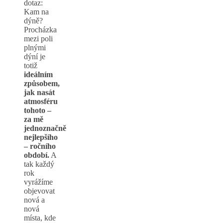
dotaz:
Kam na
dýně?
Procházka
mezi poli
plnými
dýní je
totiž
ideálním
způsobem,
jak nasát
atmosféru
tohoto –
za mě
jednoznačně
nejlepšího
– ročního
období.
A
tak každý
rok
vyrážíme
objevovat
nová a
nová
místa, kde