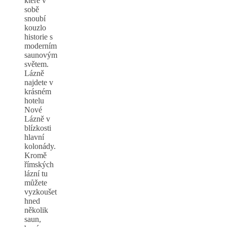
které v
sobě
snoubí
kouzlo
historie s
moderním
saunovým
světem.
Lázně
najdete v
krásném
hotelu
Nové
Lázně v
blízkosti
hlavní
kolonády.
Kromě
římských
lázní tu
můžete
vyzkoušet
hned
několik
saun,