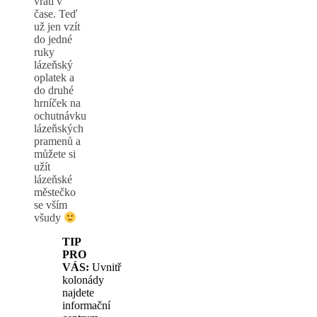
vrátí v
čase. Teď
už jen vzít
do jedné
ruky
lázeňský
oplatek a
do druhé
hrníček na
ochutnávku
lázeňských
pramenů a
můžete si
užít
lázeňské
městečko
se vším
všudy
TIP
PRO
VÁS:
Uvnitř
kolonády
najdete
informační