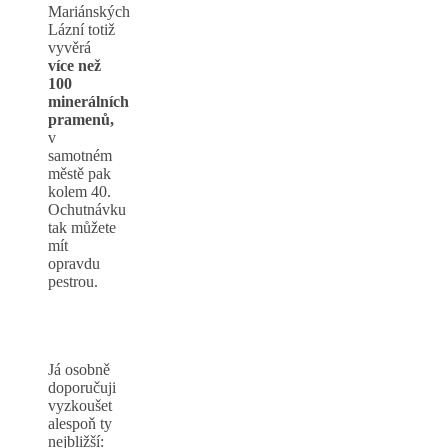
Mariánských
Lázní totiž
vyvěrá
více než
100
minerálních
pramenů,
v
samotném
městě pak
kolem 40.
Ochutnávku
tak můžete
mít
opravdu
pestrou.
Mariánské
Lázně co
vidět
Já osobně
doporučuji
vyzkoušet
alespoň ty
nejbližší: