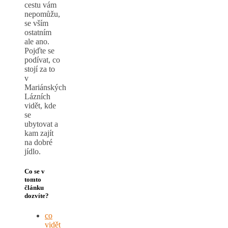
cestu vám
nepomůžu,
se vším
ostatním
ale ano.
Pojďte se
podívat, co
stojí za to
v
Mariánských
Lázních
vidět, kde
se
ubytovat a
kam zajít
na dobré
jídlo.
Co se v
tomto
článku
dozvíte?
co
vidět