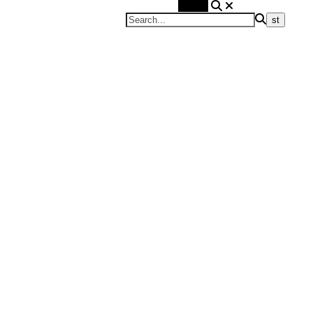
Search
Blond on the road
Travel Blog