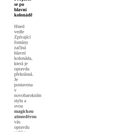
se po
hlavní
kolonádě
Hned
vedle
Zpívající
fontány
začíná
hlavní
kolonáda,
která je
opravdu
překrásná.
Je
postavena
v
novobarokním
stylu a
svou
magickou
atmosférou
vás
opravdu