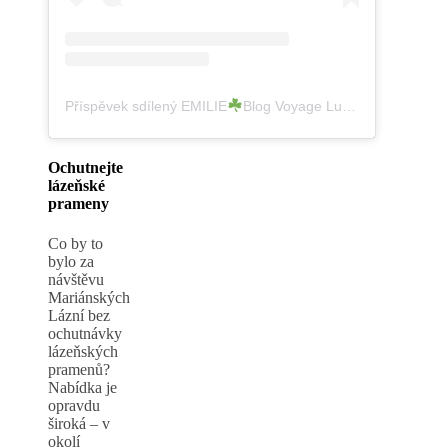
Příspěvek sdílený EMILIE
Blog Voyage Luxembourg (@mytravelbackground)
Ochutnejte
lázeňské
prameny
Co by to
bylo za
návštěvu
Mariánských
Lázní bez
ochutnávky
lázeňských
pramenů?
Nabídka je
opravdu
široká – v
okolí