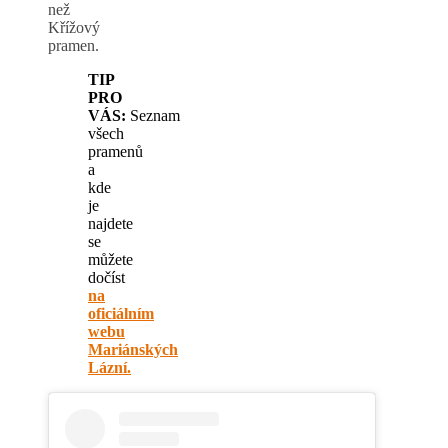
než
Křížový
pramen.
TIP
PRO
VÁS:
Seznam
všech
pramenů
a
kde
je
najdete
se
můžete
dočíst
na
oficiálním
webu
Mariánských
Lázní.