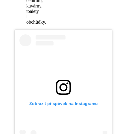
centrum,
kavárny,
toalety
i
obchůdky.
Zobrazit příspěvek na Instagramu