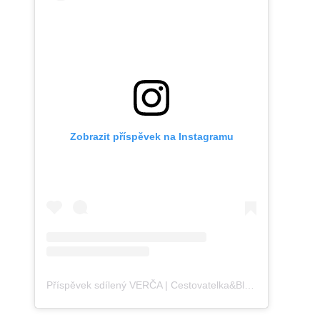
Zobrazit příspěvek na Instagramu
Příspěvek sdílený VERČA | Cestovatelka&Blogerka (@blondontheroad)