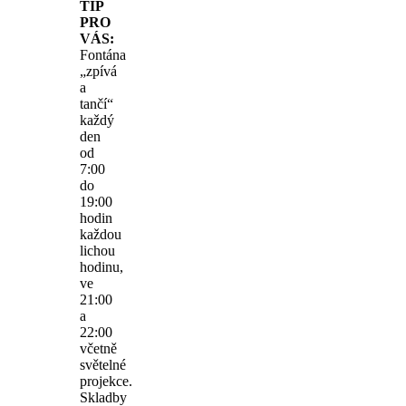
TIP
PRO
VÁS:
Fontána
„zpívá
a
tančí“
každý
den
od
7:00
do
19:00
hodin
každou
lichou
hodinu,
ve
21:00
a
22:00
včetně
světelné
projekce.
Skladby