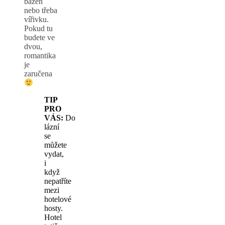
bazén
nebo třeba
vířivku.
Pokud tu
budete ve
dvou,
romantika
je
zaručena
TIP
PRO
VÁS:
Do
lázní
se
můžete
vydat,
i
když
nepatříte
mezi
hotelové
hosty.
Hotel