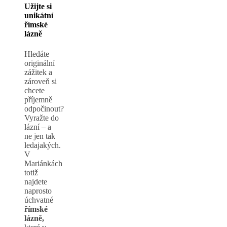
Užijte si
unikátní
římské
lázně
Hledáte
originální
zážitek a
zároveň si
chcete
příjemně
odpočinout?
Vyražte do
lázní – a
ne jen tak
ledajakých.
V
Mariánkách
totiž
najdete
naprosto
úchvatné
římské
lázně,