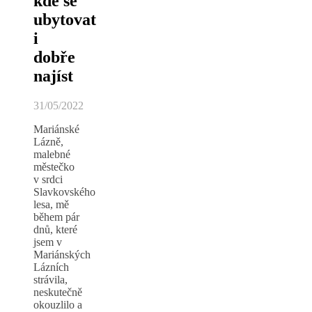
kde se
ubytovat
i
dobře
najíst
31/05/2022
Mariánské
Lázně,
malebné
městečko
v srdci
Slavkovského
lesa, mě
během pár
dnů, které
jsem v
Mariánských
Lázních
strávila,
neskutečně
okouzlilo a