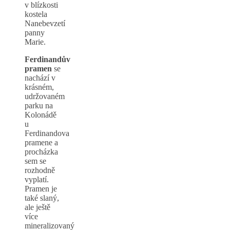
v blízkosti
kostela
Nanebevzetí
panny
Marie.
Ferdinandův
pramen
se
nachází v
krásném,
udržovaném
parku na
Kolonádě
u
Ferdinandova
pramene a
procházka
sem se
rozhodně
vyplatí.
Pramen je
také slaný,
ale ještě
více
mineralizovaný