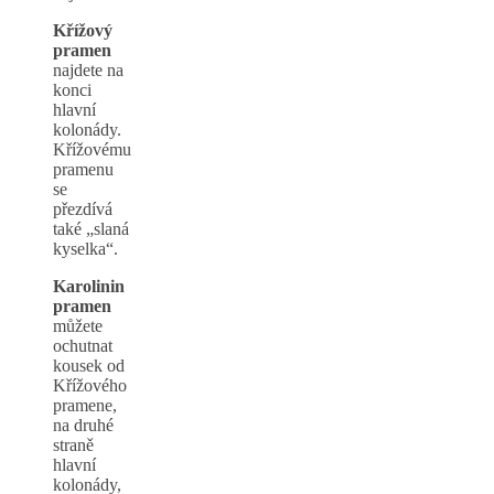
Křížový
pramen
najdete na
konci
hlavní
kolonády.
Křížovému
pramenu
se
přezdívá
také „slaná
kyselka“.
Karolinin
pramen
můžete
ochutnat
kousek od
Křížového
pramene,
na druhé
straně
hlavní
kolonády,