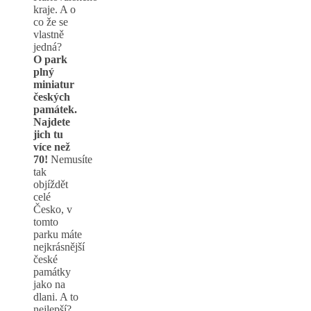
kraje. A o
co že se
vlastně
jedná?
O
park
plný
miniatur
českých
památek.
Najdete
jich tu
více než
70!
Nemusíte
tak
objíždět
celé
Česko, v
tomto
parku máte
nejkrásnější
české
památky
jako na
dlani. A to
nejlepší?