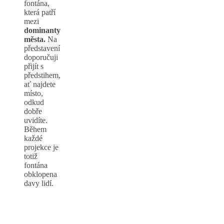
fontána,
která patří
mezi
dominanty
města.
Na
představení
doporučuji
přijít s
předstihem,
ať najdete
místo,
odkud
dobře
uvidíte.
Během
každé
projekce je
totiž
fontána
obklopena
davy lidí.
Mariánské
Lázně co
vidět?