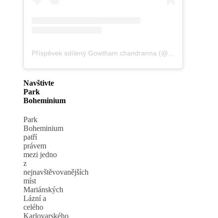
Příspěvek sdílený Gowtham chandranna (@gowthamchandranna)
Navštivte
Park
Boheminium
Park
Boheminium
patří
právem
mezi jedno
z
nejnavštěvovanějších
míst
Mariánských
Lázní a
celého
Karlovarského