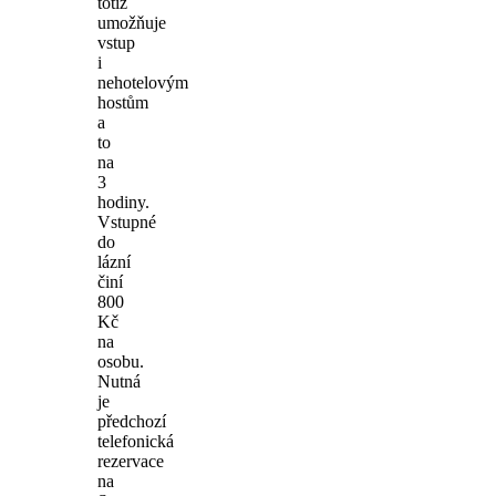
totiž
umožňuje
vstup
i
nehotelovým
hostům
a
to
na
3
hodiny.
Vstupné
do
lázní
činí
800
Kč
na
osobu.
Nutná
je
předchozí
telefonická
rezervace
na