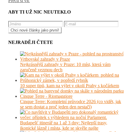
Přečti si víc
ABY TI UŽ NIC NEUTEKLO
NEJRADĚJI ČTETE
Nejkrásnější zahrady v Praze: 10 míst, která vám
zaručeně vezmou dech
10 super tipů, kam na výlet v okolí Prahy s kočárkem
Cinque Terre: Kompletní průvodce 2026 (co vidět, jak
se sem dostat a proč jeden den nestačí)
Budapešť itinerář na 1 až 3 dny: Nejlepší trasy,
ikonické lázně i místa, kde se skvěle najíte