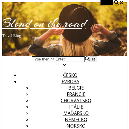
Search
Blond on the road
Travel Blog
ČESKO
EVROPA
BELGIE
FRANCIE
CHORVATSKO
ITÁLIE
MAĎARSKO
NĚMECKO
NORSKO