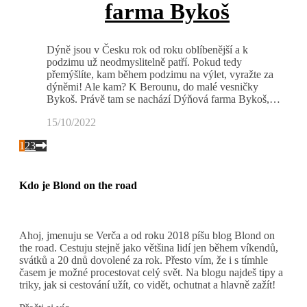
farma Bykoš
Dýně jsou v Česku rok od roku oblíbenější a k
podzimu už neodmyslitelně patří. Pokud tedy
přemýšlíte, kam během podzimu na výlet, vyražte za
dýněmi! Ale kam? K Berounu, do malé vesničky
Bykoš. Právě tam se nachází Dýňová farma Bykoš,…
15/10/2022
1
2
3
Kdo je Blond on the road
Ahoj, jmenuju se Verča a od roku 2018 píšu blog Blond on
the road. Cestuju stejně jako většina lidí jen během víkendů,
svátků a 20 dnů dovolené za rok. Přesto vím, že i s tímhle
časem je možné procestovat celý svět. Na blogu najdeš tipy a
triky, jak si cestování užít, co vidět, ochutnat a hlavně zažít!