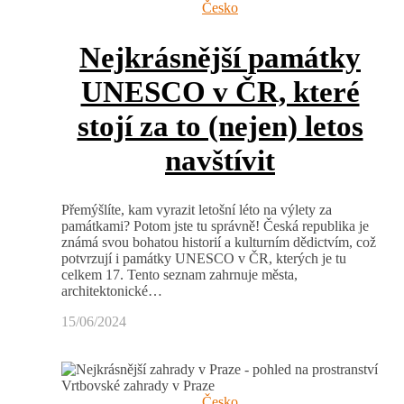
Česko
Nejkrásnější památky
UNESCO v ČR, které
stojí za to (nejen) letos
navštívit
Přemýšlíte, kam vyrazit letošní léto na výlety za
památkami? Potom jste tu správně! Česká republika je
známá svou bohatou historií a kulturním dědictvím, což
potvrzují i památky UNESCO v ČR, kterých je tu
celkem 17. Tento seznam zahrnuje města,
architektonické…
15/06/2024
Česko