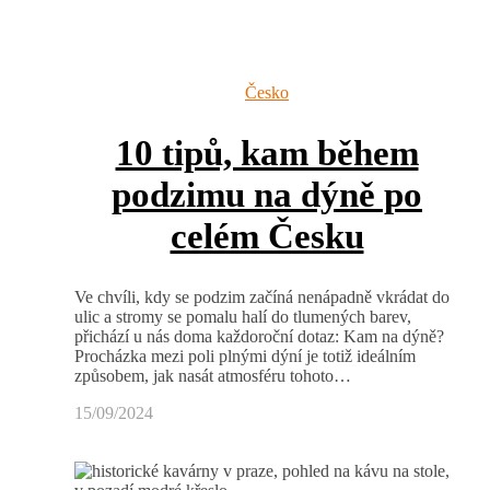
Česko
10 tipů, kam během
podzimu na dýně po
celém Česku
Ve chvíli, kdy se podzim začíná nenápadně vkrádat do
ulic a stromy se pomalu halí do tlumených barev,
přichází u nás doma každoroční dotaz: Kam na dýně?
Procházka mezi poli plnými dýní je totiž ideálním
způsobem, jak nasát atmosféru tohoto…
15/09/2024