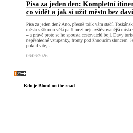
Pisa za jeden den: Kompletní itine
co vidět a jak si užít město bez dav
Pisa za jeden den? Ano, přesně tolik vám stačí. Toskánsk
město s šikmou věží patří mezi nejnavštěvovanější místa v 
– a právě proto se ho spousta cestovatelů bojí. Davy turis
nepřehledné vstupenky, fronty pod žhnoucím sluncem. J
pokud víte,…
06/06/2026
1
2
3
Kdo je Blond on the road