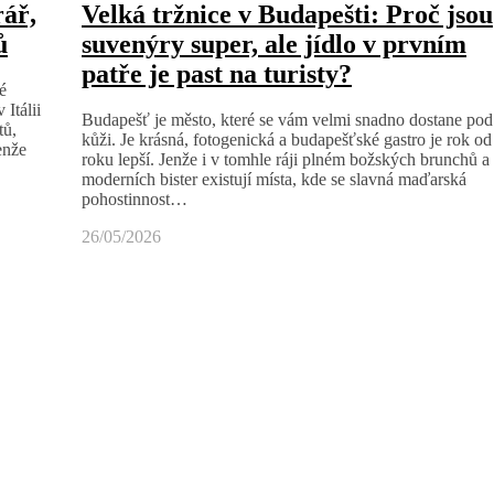
rář,
Velká tržnice v Budapešti: Proč jsou
ů
suvenýry super, ale jídlo v prvním
patře je past na turisty?
é
Itálii
Budapešť je město, které se vám velmi snadno dostane pod
tů,
kůži. Je krásná, fotogenická a budapešťské gastro je rok od
enže
roku lepší. Jenže i v tomhle ráji plném božských brunchů a
moderních bister existují místa, kde se slavná maďarská
pohostinnost…
26/05/2026