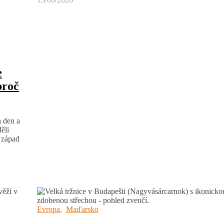
e
proč
n den a
ěli
a západ
Evropa
,
Maďarsko