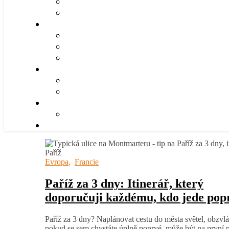
Evropa
,
Francie
Paříž za 3 dny: Itinerář, který
doporučuji každému, kdo jede pop
Paříž za 3 dny? Naplánovat cestu do města světel, obzvl
pokud se sem chystáte úplně poprvé, může být na první 