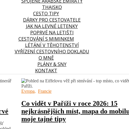
SPOJENÉ ARABSKÉ EMIRÁTY
THAJSKO
CESTO TIPY
DÁRKY PRO CESTOVATELE
JAK NA LEVNÉ LETENKY
POPRVÉ NA LETIŠTI
CESTOVÁNÍ S MIMINKEM
LÉTÁNÍ V TĚHOTENSTVÍ
VYŘÍZENÍ CESTOVNÍHO DOKLADU
O MNĚ
PLÁNY & SNY
KONTAKT
Evropa
,
Francie
Co vidět v Paříži v roce 2026: 15
rvé
nejkrásnějších míst, mapa do mobilu
moje tajné tipy
ášť
pohled