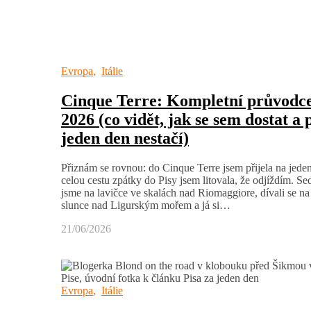
Evropa
,
Itálie
Cinque Terre: Kompletní průvodc
2026 (co vidět, jak se sem dostat a 
jeden den nestačí)
Přiznám se rovnou: do Cinque Terre jsem přijela na jede
celou cestu zpátky do Pisy jsem litovala, že odjíždím. Sed
jsme na lavičce ve skalách nad Riomaggiore, dívali se n
slunce nad Ligurským mořem a já si…
21/06/2026
Evropa
,
Itálie