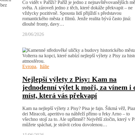
Co vidět v Paříži? Paříž je jedno z nejnavštěvovanějších mě
 bez
světa. A zároveň jedno z těch, které dokáže překvapit – ne
vždycky pozitivně. Spousta lidí přijíždí s představou
romantického města z filmů. Jenže realita bývá často jiná:
dlouhé fronty, davy…
28/06/2026
Evropa
,
Itálie
Nejlepší výlety z Pisy: Kam na
jednodenní výlet k moři, za vínem i 
míst, která vás překvapí
Kam na nejlepší výlety z Pisy? Pisa je fajn. Šikmá věž, Pia
dei Miracoli, aperitivo na nábřeží přímo u řeky Arno – to
všechno stojí za to. Ale upřímně? Největší zločin, který v P
můžete spáchat, je strávit celou dovolenou…
15/06/2026