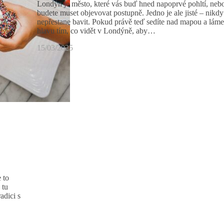
Londýn je město, které vás buď hned napoprvé pohltí, neb
budete muset objevovat postupně. Jedno je ale jisté – nikdy
nepřestane bavit. Pokud právě teď sedíte nad mapou a lámet
hlavu tím, co vidět v Londýně, aby…
15/03/2025
 to
 tu
adici s