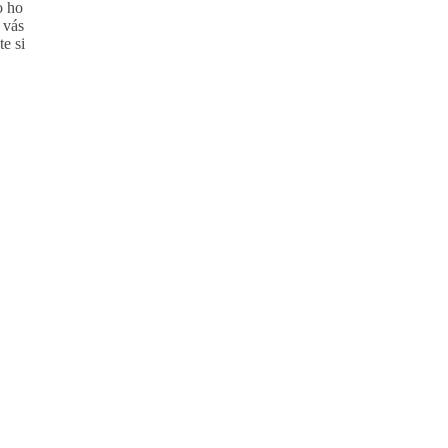
o ho
 vás
e si