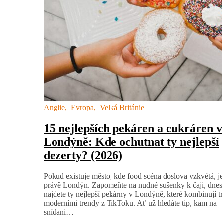
Anglie
,
Evropa
,
Velká Británie
15 nejlepších pekáren a cukráren v
Londýně: Kde ochutnat ty nejlepší
dezerty? (2026)
Pokud existuje město, kde food scéna doslova vzkvétá, je
právě Londýn. Zapomeňte na nudné sušenky k čaji, dnes
najdete ty nejlepší pekárny v Londýně, které kombinují tr
moderními trendy z TikToku. Ať už hledáte tip, kam na
snídani…