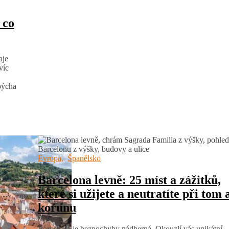
 co
aje
víc
pýcha
Evropa
,
Španělsko
Barcelona levně: 25 míst a zážitků,
které si užijete a neutratíte při tom 
korunu
Barcelona je bezpochyby nádherná. Okouzlí vás unikátní