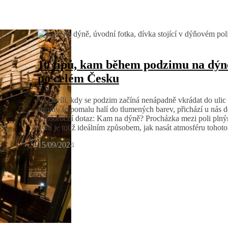
Česko
10 tipů, kam během podzimu na dýn
po celém Česku
Ve chvíli, kdy se podzim začíná nenápadně vkrádat do ulic
stromy se pomalu halí do tlumených barev, přichází u nás 
každoroční dotaz: Kam na dýně? Procházka mezi poli pln
dýní je totiž ideálním způsobem, jak nasát atmosféru toho
15/09/2024