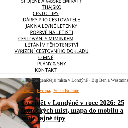
SPOJENÉ ARABSKÉ EMIRÁTY
THAJSKO
CESTO TIPY
DÁRKY PRO CESTOVATELE
JAK NA LEVNÉ LETENKY
POPRVÉ NA LETIŠTI
CESTOVÁNÍ S MIMINKEM
LÉTÁNÍ V TĚHOTENSTVÍ
VYŘÍZENÍ CESTOVNÍHO DOKLADU
O MNĚ
PLÁNY & SNY
KONTAKT
Anglie
,
Evropa
,
Velká Británie
Co vidět v Londýně v roce 2026: 25
ikonických míst, mapa do mobilu a
moje tajné tipy