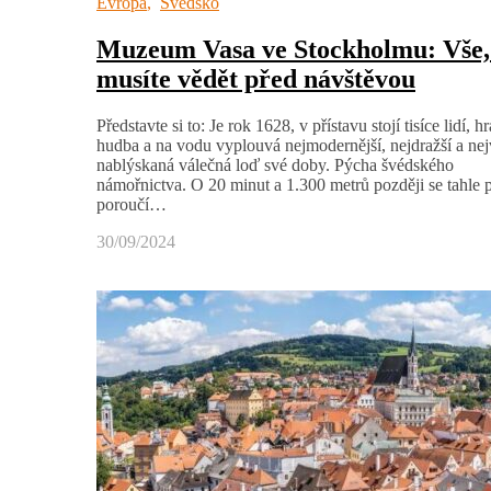
Evropa
,
Švédsko
Muzeum Vasa ve Stockholmu: Vše,
musíte vědět před návštěvou
Představte si to: Je rok 1628, v přístavu stojí tisíce lidí, hr
hudba a na vodu vyplouvá nejmodernější, nejdražší a nej
nablýskaná válečná loď své doby. Pýcha švédského
námořnictva. O 20 minut a 1.300 metrů později se tahle 
poroučí…
30/09/2024