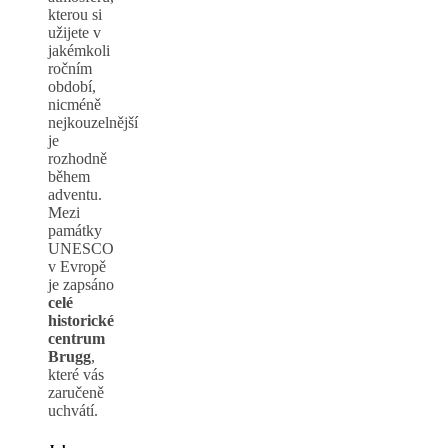
kterou si
užijete v
jakémkoli
ročním
období,
nicméně
nejkouzelnější
je
rozhodně
během
adventu.
Mezi
památky
UNESCO
v Evropě
je zapsáno
celé
historické
centrum
Brugg
,
které vás
zaručeně
uchvátí.