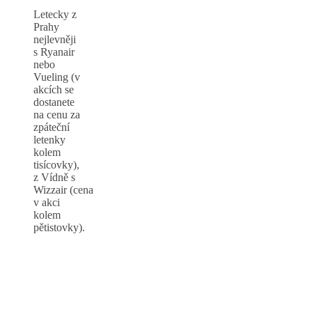
Letecky z
Prahy
nejlevněji
s Ryanair
nebo
Vueling (v
akcích se
dostanete
na cenu za
zpáteční
letenky
kolem
tisícovky),
z Vídně s
Wizzair
(cena
v akci
kolem
pětistovky).