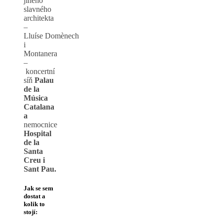
jiného
slavného
architekta
–
Lluíse Domènech
i
Montanera
–
koncertní
síň
Palau
de la
Música
Catalana
a
nemocnice
Hospital
de la
Santa
Cr
eu i
Sant Pau.
Jak se sem
dostat a
kolik to
stojí: