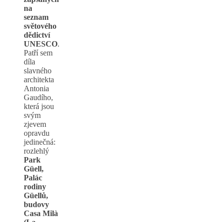
na
seznam
světového
dědictví
UNESCO
.
Patří sem
díla
slavného
architekta
Antonia
Gaudího,
která jsou
svým
zjevem
opravdu
jedinečná:
rozlehlý
Park
Güell,
Palác
rodiny
Güellů,
budovy
Casa Milà