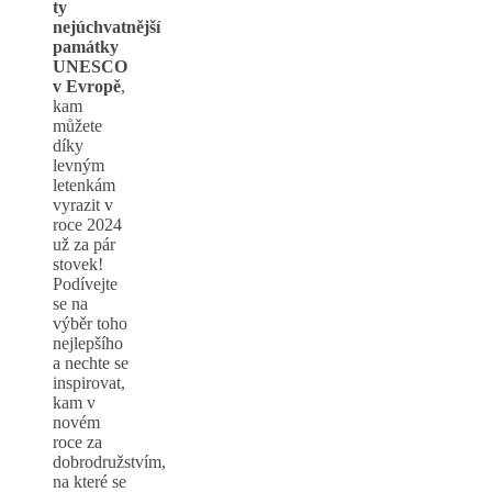
ty
nejúchvatnější
památky
UNESCO
v Evropě
,
kam
můžete
díky
levným
letenkám
vyrazit v
roce 2024
už za pár
stovek!
Podívejte
se na
výběr toho
nejlepšího
a nechte se
inspirovat,
kam v
novém
roce za
dobrodružstvím,
na které se