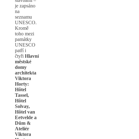
stavbami –
je zapsáno
na
seznamu
UNESCO.
Kromě
toho mezi
památky
UNESCO
patří i
čtyři
Hlavní
městské
domy
architekta
Viktora
Horty:
Hôtel
Tassel,
Hôtel
Solvay,
Hôtel van
Eetvelde a
Dům &
Ateliér
Viktora