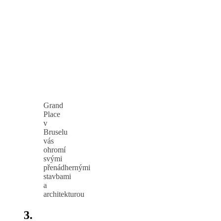
Grand
Place
v
Bruselu
vás
ohromí
svými
přenádhernými
stavbami
a
architekturou
3.