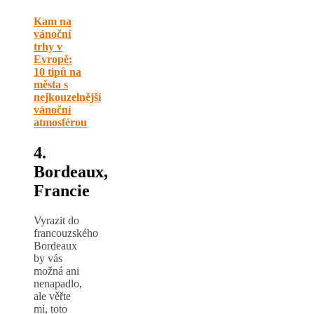
Kam na
vánoční
trhy v
Evropě:
10 tipů na
města s
nejkouzelnější
vánoční
atmosférou
4.
Bordeaux,
Francie
Vyrazit do
francouzského
Bordeaux
by vás
možná ani
nenapadlo,
ale věřte
mi, toto