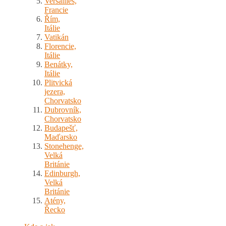
Versailles,
Francie
Řím,
Itálie
Vatikán
Florencie,
Itálie
Benátky,
Itálie
Plitvická
jezera,
Chorvatsko
Dubrovník,
Chorvatsko
Budapešť,
Maďarsko
Stonehenge,
Velká
Británie
Edinburgh,
Velká
Británie
Atény,
Řecko