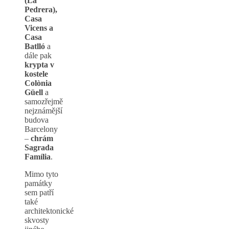
(La
Pedrera),
Casa
Vicens a
Casa
Batlló
a
dále pak
krypta v
kostele
Colònia
Güell
a
samozřejmě
nejznámější
budova
Barcelony
–
chrám
Sagrada
Família
.
Mimo tyto
památky
sem patří
také
architektonické
skvosty