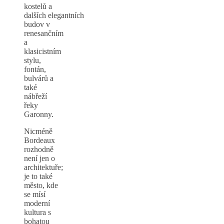
kostelů a
dalších elegantních
budov v
renesančním
a
klasicistním
stylu,
fontán,
bulvárů a
také
nábřeží
řeky
Garonny.
Nicméně
Bordeaux
rozhodně
není jen o
architektuře;
je to také
město, kde
se mísí
moderní
kultura s
bohatou