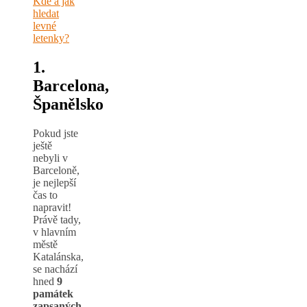
Kde a jak
hledat
levné
letenky?
1.
Barcelona,
Španělsko
Pokud jste
ještě
nebyli v
Barceloně,
je nejlepší
čas to
napravit!
Právě tady,
v hlavním
městě
Katalánska,
se nachází
hned
9
památek
zapsaných