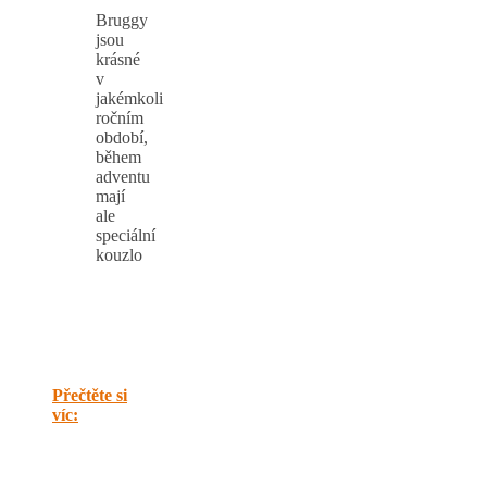
Bruggy
jsou
krásné
v
jakémkoli
ročním
období,
během
adventu
mají
ale
speciální
kouzlo
Přečtěte si
víc: