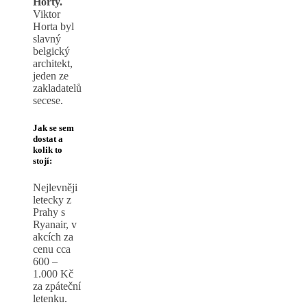
Horty.
Viktor
Horta byl
slavný
belgický
architekt,
jeden ze
zakladatelů
secese.
Jak se sem
dostat a
kolik to
stojí:
Nejlevněji
letecky z
Prahy s
Ryanair, v
akcích za
cenu cca
600 –
1.000 Kč
za zpáteční
letenku.