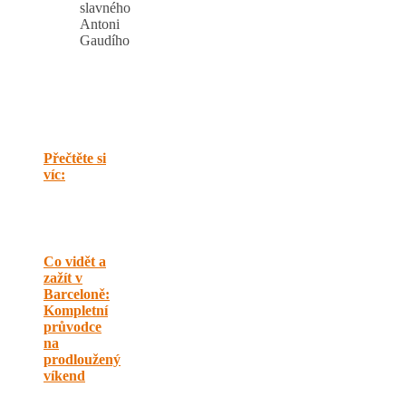
slavného
Antoni
Gaudího
Přečtěte si
víc:
Co vidět a
zažít v
Barceloně:
Kompletní
průvodce
na
prodloužený
víkend