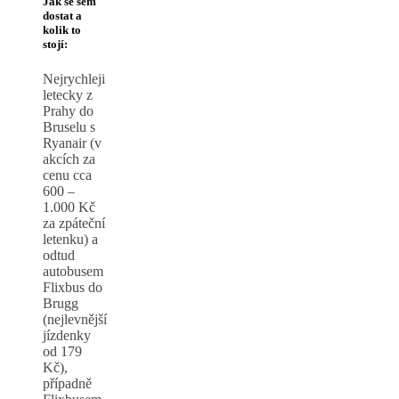
Jak se sem
dostat a
kolik to
stojí:
Nejrychleji
letecky z
Prahy do
Bruselu s
Ryanair (v
akcích za
cenu cca
600 –
1.000 Kč
za zpáteční
letenku) a
odtud
autobusem
Flixbus do
Brugg
(nejlevnější
jízdenky
od 179
Kč),
případně