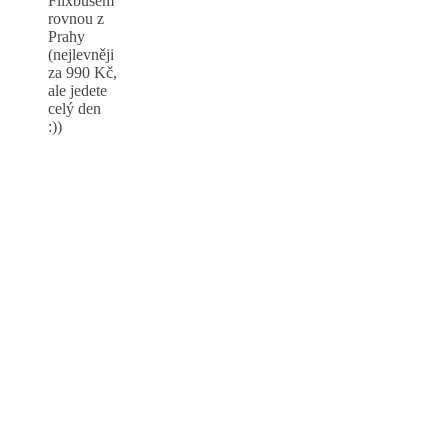
Flixbusem
rovnou z
Prahy
(nejlevněji
za 990 Kč,
ale jedete
celý den
:))