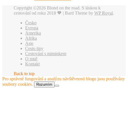
Copyright ©2026 Blond on the road. S láskou k
cestování od roku 2018 🧡 |
Bard Theme by
WP Royal
.
Česko
Evropa
Amerika
Afrika
Asie
Cesto tipy
Cestování s miminkem
O mně
Kontakt
Back to top
Pro správné fungování a analýzu návštěvnosti blogu jsou používány
soubory cookies.
Rozumím