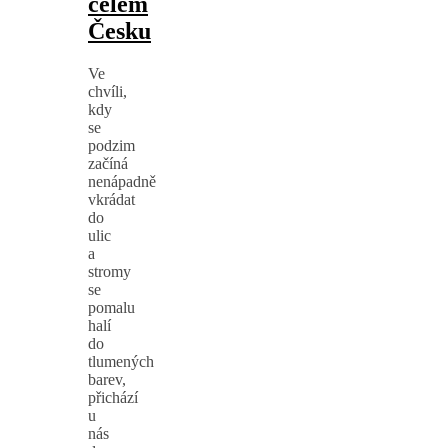
celém
Česku
Ve
chvíli,
kdy
se
podzim
začíná
nenápadně
vkrádat
do
ulic
a
stromy
se
pomalu
halí
do
tlumených
barev,
přichází
u
nás