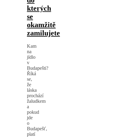
kterých
se
okamžitě
zamilujete
Kam
na
jídlo
v
Budapešti?
Říká
se,
že
láska
prochází
žaludkem
a
pokud
jde
o
Budapešť,
platí