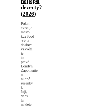
nejlepší
dezerty?
(2026)
Pokud
existuje
město,
kde food
scéna
doslova
vzkvétá,
je
to
právě
Londýn.
Zapomeňte
na
nudné
sušenky
k
čaji,
dnes
tu
najdete