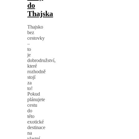
do
Thajska
Thajsko
bez
cestovky
–
to
je
dobrodružství,
které
rozhodně
stojí
za
to!
Pokud
plánujete
cestu
do
této
exotické
destinace
na
vlastní