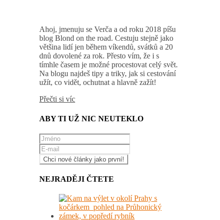
Ahoj, jmenuju se Verča a od roku 2018 píšu
blog Blond on the road. Cestuju stejně jako
většina lidí jen během víkendů, svátků a 20
dnů dovolené za rok. Přesto vím, že i s
tímhle časem je možné procestovat celý svět.
Na blogu najdeš tipy a triky, jak si cestování
užít, co vidět, ochutnat a hlavně zažít!
Přečti si víc
ABY TI UŽ NIC NEUTEKLO
NEJRADĚJI ČTETE