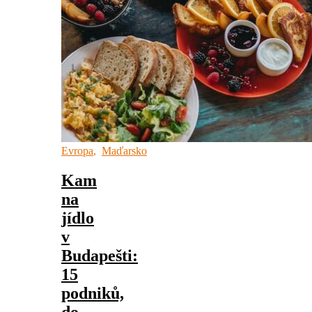
Evropa
,
Maďarsko
Kam
na
jídlo
v
Budapešti:
15
podniků,
do