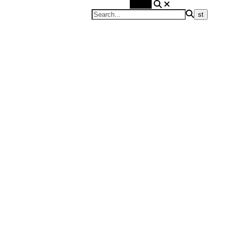
Search
Blond on the road
Travel Blog