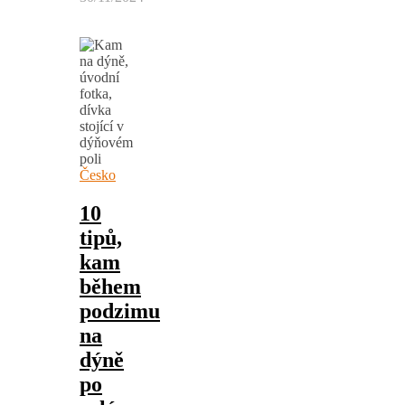
Česko
10
tipů,
kam
během
podzimu
na
dýně
po