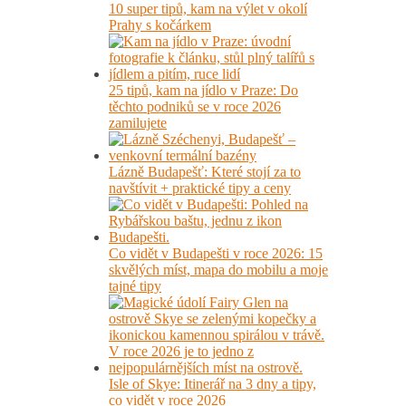
10 super tipů, kam na výlet v okolí
Prahy s kočárkem
25 tipů, kam na jídlo v Praze: Do
těchto podniků se v roce 2026
zamilujete
Lázně Budapešť: Které stojí za to
navštívit + praktické tipy a ceny
Co vidět v Budapešti v roce 2026: 15
skvělých míst, mapa do mobilu a moje
tajné tipy
Isle of Skye: Itinerář na 3 dny a tipy,
co vidět v roce 2026