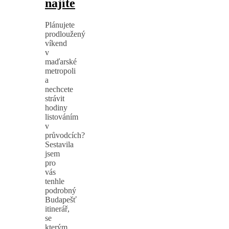
najíte
Plánujete
prodloužený
víkend
v
maďarské
metropoli
a
nechcete
strávit
hodiny
listováním
v
průvodcích?
Sestavila
jsem
pro
vás
tenhle
podrobný
Budapešť
itinerář,
se
kterým