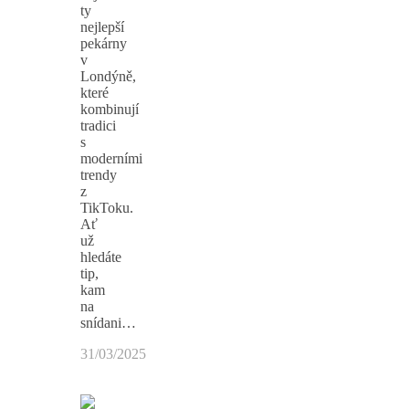
ty
nejlepší
pekárny
v
Londýně,
které
kombinují
tradici
s
moderními
trendy
z
TikToku.
Ať
už
hledáte
tip,
kam
na
snídani…
31/03/2025