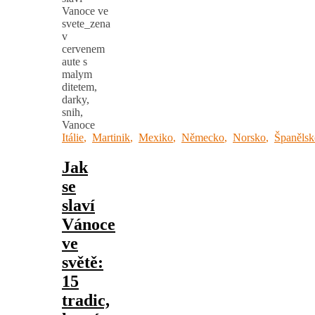
Itálie
,
Martinik
,
Mexiko
,
Německo
,
Norsko
,
Španělsk
Jak
se
slaví
Vánoce
ve
světě:
15
tradic,