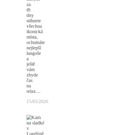
za
tři
dny
stihnete
všechna
ikonická
místa,
ochutnáte
nejlepší
langoše
a
ještě
vám
zbyde
čas
na
relax…
15/05/2026