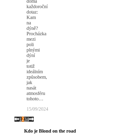
doma
každoroční
dotaz:
Kam
na
dýně?
Procházka
mezi
poli
plnými
dýní
je
totiž
ideálním
způsobem,
jak
nasát
atmosféru
tohoto…
15/09/2024
1
2
3
4
Kdo je Blond on the road