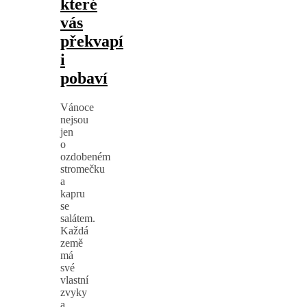
které
vás
překvapí
i
pobaví
Vánoce
nejsou
jen
o
ozdobeném
stromečku
a
kapru
se
salátem.
Každá
země
má
své
vlastní
zvyky
a