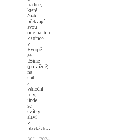
tradice,
které
často
překvapí
svou
originalitou.
Zatímco
v
Evropě
se
těšíme
(převážně)
na
sníh
a
vánoční
trhy,
jinde
se
svátky
slaví
v
plavkách…
30/11/2024